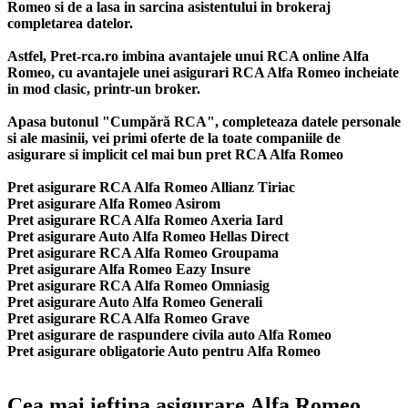
Romeo si de a lasa in sarcina asistentului in brokeraj
completarea datelor.
Astfel, Pret-rca.ro imbina avantajele unui RCA online Alfa
Romeo, cu avantajele unei asigurari RCA Alfa Romeo incheiate
in mod clasic, printr-un broker.
Apasa butonul "Cumpără RCA", completeaza datele personale
si ale masinii, vei primi oferte de la toate companiile de
asigurare si implicit cel mai bun
pret RCA Alfa Romeo
Pret asigurare RCA Alfa Romeo Allianz Tiriac
Pret asigurare Alfa Romeo Asirom
Pret asigurare RCA Alfa Romeo Axeria Iard
Pret asigurare Auto Alfa Romeo Hellas Direct
Pret asigurare RCA Alfa Romeo Groupama
Pret asigurare Alfa Romeo Eazy Insure
Pret asigurare RCA Alfa Romeo Omniasig
Pret asigurare Auto Alfa Romeo Generali
Pret asigurare RCA Alfa Romeo Grave
Pret asigurare de raspundere civila auto Alfa Romeo
Pret asigurare obligatorie Auto pentru Alfa Romeo
Cea mai ieftina asigurare Alfa Romeo