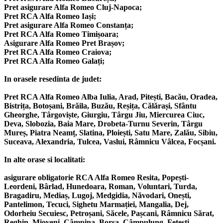
Pret asigurare Alfa Romeo Cluj-Napoca;
Pret RCA Alfa Romeo Iași;
Pret asigurare Alfa Romeo Constanța;
Pret RCA Alfa Romeo Timișoara;
Asigurare Alfa Romeo Pret Brașov;
Pret RCA Alfa Romeo Craiova;
Pret RCA Alfa Romeo Galați;
In orasele resedinta de judet:
Pret RCA Alfa Romeo Alba Iulia, Arad, Pitești, Bacău, Oradea,
Bistrița, Botoșani, Brăila, Buzău, Reșița, Călărași, Sfântu
Gheorghe, Târgoviște, Giurgiu, Târgu Jiu, Miercurea Ciuc,
Deva, Slobozia, Baia Mare, Drobeta-Turnu Severin, Târgu
Mureș, Piatra Neamț, Slatina, Ploiești, Satu Mare, Zalău, Sibiu,
Suceava, Alexandria, Tulcea, Vaslui, Râmnicu Vâlcea, Focșani.
In alte orase si localitati:
asigurare obligatorie RCA Alfa Romeo Resita, Popești-
Leordeni, Bârlad, Hunedoara, Roman, Voluntari, Turda,
Bragadiru, Mediaș, Lugoj, Medgidia, Năvodari, Onești,
Pantelimon, Tecuci, Sighetu Marmației, Mangalia, Dej,
Odorheiu Secuiesc, Petroșani, Săcele, Pașcani, Râmnicu Sărat,
Reghin, Mioveni, Câmpina, Borșa, Câmpulung, Fetești,