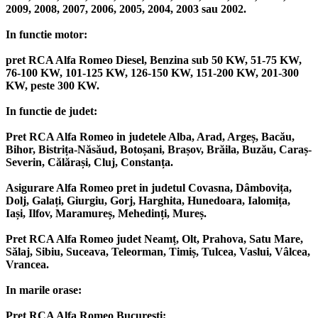
2009, 2008, 2007, 2006, 2005, 2004, 2003 sau 2002.
In functie motor:
pret RCA Alfa Romeo Diesel, Benzina sub 50 KW, 51-75 KW,
76-100 KW, 101-125 KW, 126-150 KW, 151-200 KW, 201-300
KW, peste 300 KW.
In functie de judet:
Pret RCA Alfa Romeo in judetele Alba, Arad, Argeș, Bacău,
Bihor, Bistrița-Năsăud, Botoșani, Brașov, Brăila, Buzău, Caraș-
Severin, Călărași, Cluj, Constanța.
Asigurare Alfa Romeo pret in judetul Covasna, Dâmbovița,
Dolj, Galați, Giurgiu, Gorj, Harghita, Hunedoara, Ialomița,
Iași, Ilfov, Maramureș, Mehedinți, Mureș.
Pret RCA Alfa Romeo judet Neamț, Olt, Prahova, Satu Mare,
Sălaj, Sibiu, Suceava, Teleorman, Timiș, Tulcea, Vaslui, Vâlcea,
Vrancea.
In marile orase:
Pret RCA Alfa Romeo București;