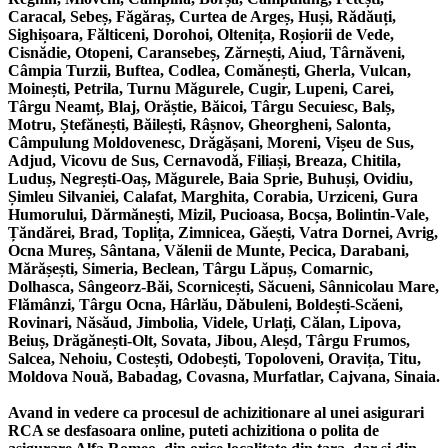
Caracal, Sebeș, Făgăraș, Curtea de Argeș, Huși, Rădăuți,
Sighișoara, Fălticeni, Dorohoi, Oltenița, Roșiorii de Vede,
Cisnădie, Otopeni, Caransebeș, Zărnești, Aiud, Târnăveni,
Câmpia Turzii, Buftea, Codlea, Comănești, Gherla, Vulcan,
Moinești, Petrila, Turnu Măgurele, Cugir, Lupeni, Carei,
Târgu Neamț, Blaj, Orăștie, Băicoi, Târgu Secuiesc, Balș,
Motru, Ștefănești, Băilești, Râșnov, Gheorgheni, Salonta,
Câmpulung Moldovenesc, Drăgășani, Moreni, Vișeu de Sus,
Adjud, Vicovu de Sus, Cernavodă, Filiași, Breaza, Chitila,
Luduș, Negrești-Oaș, Măgurele, Baia Sprie, Buhuși, Ovidiu,
Șimleu Silvaniei, Calafat, Marghita, Corabia, Urziceni, Gura
Humorului, Dărmănești, Mizil, Pucioasa, Bocșa, Bolintin-Vale,
Țăndărei, Brad, Toplița, Zimnicea, Găești, Vatra Dornei, Avrig,
Ocna Mureș, Sântana, Vălenii de Munte, Pecica, Darabani,
Mărășești, Simeria, Beclean, Târgu Lăpuș, Comarnic,
Dolhasca, Sângeorz-Băi, Scornicești, Săcueni, Sânnicolau Mare,
Flămânzi, Târgu Ocna, Hârlău, Dăbuleni, Boldești-Scăeni,
Rovinari, Năsăud, Jimbolia, Videle, Urlați, Călan, Lipova,
Beiuș, Drăgănești-Olt, Sovata, Jibou, Aleșd, Târgu Frumos,
Salcea, Nehoiu, Costești, Odobești, Topoloveni, Oravița, Titu,
Moldova Nouă, Babadag, Covasna, Murfatlar, Cajvana, Sinaia.
Avand in vedere ca procesul de achizitionare al unei asigurari
RCA se desfasoara online, puteti achizitiona o polita de