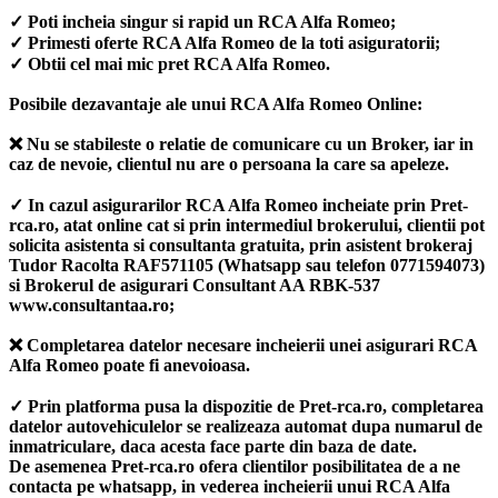
✓ Poti incheia singur si rapid un RCA Alfa Romeo;
✓ Primesti oferte RCA Alfa Romeo de la toti asiguratorii;
✓ Obtii cel mai mic pret RCA Alfa Romeo.
Posibile dezavantaje ale unui RCA Alfa Romeo Online:
❌ Nu se stabileste o relatie de comunicare cu un Broker, iar in
caz de nevoie, clientul nu are o persoana la care sa apeleze.
✓ In cazul asigurarilor RCA Alfa Romeo incheiate prin Pret-
rca.ro, atat online cat si prin intermediul brokerului, clientii pot
solicita asistenta si consultanta gratuita, prin asistent brokeraj
Tudor Racolta RAF571105 (Whatsapp sau telefon 0771594073)
si Brokerul de asigurari Consultant AA RBK-537
www.consultantaa.ro;
❌ Completarea datelor necesare incheierii unei asigurari RCA
Alfa Romeo poate fi anevoioasa.
✓ Prin platforma pusa la dispozitie de Pret-rca.ro, completarea
datelor autovehiculelor se realizeaza automat dupa numarul de
inmatriculare, daca acesta face parte din baza de date.
De asemenea Pret-rca.ro ofera clientilor posibilitatea de a ne
contacta pe whatsapp, in vederea incheierii unui RCA Alfa