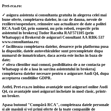
Pret-rca.ro:
✓ asigura asistenta si consultanta gratuita in alegerea celei mai
bune oferte, completarea datelor, in caz de dauna, nevoie de
reziliere/suspendare, reinnoire sau actualizare de date a politei
RCA Audi Q4, prin oameni, nu prin roboti, respectiv prin
asistentul in brokeraj Tudor Racolta RAF571105 (prin
Whatsapp) si Brokerul de asigurari Consultant AA RBK-537
www.consultantaa.ro;
✓ faciliteaza completarea datelor, deoarece prin platforma pusa
la dispozitie, datele autovehiculelor sunt precompletate dupa
numarul de inmatriculare, daca acesta este inclus in baza de
date;
✓ ofera clientilor mai comozi, posibilitatea de a ne contacta pe
Whatsapp si de a lasa in sarcina asistentului in brokeraj
completarea datelor necesare pentru o asigurare Audi Q4, dupa
acceptarea conditiilor GDPR.
Astfel, Pret-rca.ro imbina avantajele unei asigurari online Audi
Q4, cu avantajele unei asigurari incheiate in mod clasic, printr-
un broker.
Apasa butonul "Cumpără RCA", completeaza datele personale
si ale masinii si vei primi oferte de la toate companiile de