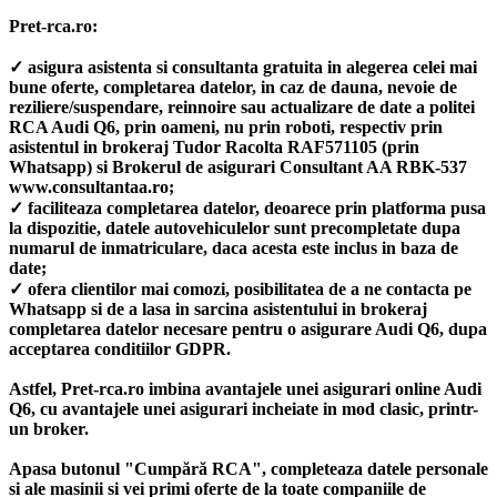
Pret-rca.ro:
✓ asigura asistenta si consultanta gratuita in alegerea celei mai
bune oferte, completarea datelor, in caz de dauna, nevoie de
reziliere/suspendare, reinnoire sau actualizare de date a politei
RCA Audi Q6, prin oameni, nu prin roboti, respectiv prin
asistentul in brokeraj Tudor Racolta RAF571105 (prin
Whatsapp) si Brokerul de asigurari Consultant AA RBK-537
www.consultantaa.ro;
✓ faciliteaza completarea datelor, deoarece prin platforma pusa
la dispozitie, datele autovehiculelor sunt precompletate dupa
numarul de inmatriculare, daca acesta este inclus in baza de
date;
✓ ofera clientilor mai comozi, posibilitatea de a ne contacta pe
Whatsapp si de a lasa in sarcina asistentului in brokeraj
completarea datelor necesare pentru o asigurare Audi Q6, dupa
acceptarea conditiilor GDPR.
Astfel, Pret-rca.ro imbina avantajele unei asigurari online Audi
Q6, cu avantajele unei asigurari incheiate in mod clasic, printr-
un broker.
Apasa butonul "Cumpără RCA", completeaza datele personale
si ale masinii si vei primi oferte de la toate companiile de