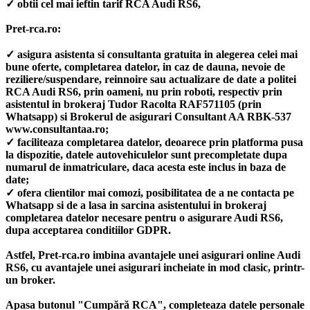
✓ obtii cel mai ieftin tarif RCA Audi RS6,
Pret-rca.ro:
✓ asigura asistenta si consultanta gratuita in alegerea celei mai
bune oferte, completarea datelor, in caz de dauna, nevoie de
reziliere/suspendare, reinnoire sau actualizare de date a politei
RCA Audi RS6, prin oameni, nu prin roboti, respectiv prin
asistentul in brokeraj Tudor Racolta RAF571105 (prin
Whatsapp) si Brokerul de asigurari Consultant AA RBK-537
www.consultantaa.ro;
✓ faciliteaza completarea datelor, deoarece prin platforma pusa
la dispozitie, datele autovehiculelor sunt precompletate dupa
numarul de inmatriculare, daca acesta este inclus in baza de
date;
✓ ofera clientilor mai comozi, posibilitatea de a ne contacta pe
Whatsapp si de a lasa in sarcina asistentului in brokeraj
completarea datelor necesare pentru o asigurare Audi RS6,
dupa acceptarea conditiilor GDPR.
Astfel, Pret-rca.ro imbina avantajele unei asigurari online Audi
RS6, cu avantajele unei asigurari incheiate in mod clasic, printr-
un broker.
Apasa butonul "Cumpără RCA", completeaza datele personale