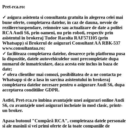
Pret-rca.ro:
✓ asigura asistenta si consultanta gratuita in alegerea celei mai
bune oferte, completarea datelor, in caz de dauna, nevoie de
reziliere/suspendare, reinnoire sau actualizare de date a politei
RCA Audi S6, prin oameni, nu prin roboti, respectiv prin
asistentul in brokeraj Tudor Racolta RAF571105 (prin
Whatsapp) si Brokerul de asigurari Consultant AA RBK-537
www.consultantaa.ro;
✓ faciliteaza completarea datelor, deoarece prin platforma pusa
la dispozitie, datele autovehiculelor sunt precompletate dupa
numarul de inmatriculare, daca acesta este inclus in baza de
date;
✓ ofera clientilor mai comozi, posibilitatea de a ne contacta pe
Whatsapp si de a lasa in sarcina asistentului in brokeraj
completarea datelor necesare pentru o asigurare Audi S6, dupa
acceptarea conditiilor GDPR.
Astfel, Pret-rca.ro imbina avantajele unei asigurari online Audi
S6, cu avantajele unei asigurari incheiate in mod clasic, printr-
un broker.
Apasa butonul "Cumpără RCA", completeaza datele personale
si ale masinii si vei primi oferte de la toate companiile de