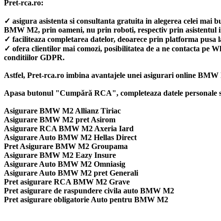
Pret-rca.ro:
✓ asigura asistenta si consultanta gratuita in alegerea celei mai 
BMW M2, prin oameni, nu prin roboti, respectiv prin asistentu
✓ faciliteaza completarea datelor, deoarece prin platforma pusa l
✓ ofera clientilor mai comozi, posibilitatea de a ne contacta pe
conditiilor GDPR.
Astfel, Pret-rca.ro imbina avantajele unei asigurari online BMW M
Apasa butonul "Cumpără RCA", completeaza datele personale si a
Asigurare BMW M2 Allianz Tiriac
Asigurare BMW M2 pret Asirom
Asigurare RCA BMW M2 Axeria Iard
Asigurare Auto BMW M2 Hellas Direct
Pret Asigurare BMW M2 Groupama
Asigurare BMW M2 Eazy Insure
Asigurare Auto BMW M2 Omniasig
Asigurare Auto BMW M2 pret Generali
Pret asigurare RCA BMW M2 Grave
Pret asigurare de raspundere civila auto BMW M2
Pret asigurare obligatorie Auto pentru BMW M2