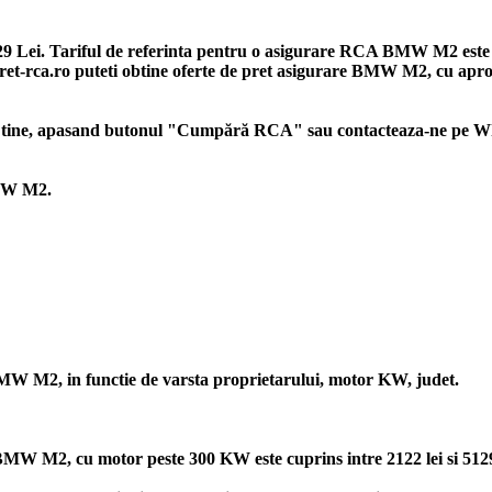
9 Lei. Tariful de referinta pentru o asigurare RCA BMW M2 este 2
in Pret-rca.ro puteti obtine oferte de pret asigurare BMW M2, cu apro
 tine, apasand butonul "Cumpără RCA" sau contacteaza-ne pe What
BMW M2.
BMW M2, in functie de varsta proprietarului, motor KW, judet.
MW M2, cu motor peste 300 KW este cuprins intre 2122 lei si 5129 