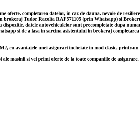
bune oferte, completarea datelor, in caz de dauna, nevoie de rezilie
l in brokeraj Tudor Racolta RAF571105 (prin Whatsapp) si Broke
a dispozitie, datele autovehiculelor sunt precompletate dupa numaru
 Whatsapp si de a lasa in sarcina asistentului in brokeraj complet
2, cu avantajele unei asigurari incheiate in mod clasic, printr-un
le masinii si vei primi oferte de la toate companiile de asigur