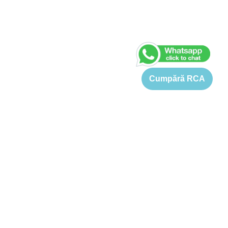
Cumpără RCA
Asigurare BMW Seria 5
Pretul pentru o asigurare BMW Seria 5 este cuprins intre 896
si 5129 Lei. Tariful de referinta pentru o asigurare RCA BMW
Seria 5 este 1494-5129 Lei (in functie de varsta soferului,
motor KW, cai putere, capacitate cilindrica si localitate). Cu
toate acestea, prin Pret-rca.ro puteti obtine oferte de pret