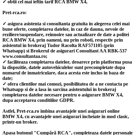
✓ obtii cel mai ieftin tarif RCA BMW X4,
Pret-rca.ro:
✓ asigura asistenta si consultanta gratuita in alegerea celei mai
bune oferte, completarea datelor, in caz de dauna, nevoie de
reziliere/suspendare, reinnoire sau actualizare de date a politei
RCA BMW X4, prin oameni, nu prin roboti, respectiv prin
asistentul in brokeraj Tudor Racolta RAF571105 (prin
Whatsapp) si Brokerul de asigurari Consultant AA RBK-537
www.consultantaa.ro;
✓ faciliteaza completarea datelor, deoarece prin platforma pusa
la dispozitie, datele autovehiculelor sunt precompletate dupa
numarul de inmatriculare, daca acesta este inclus in baza de
date;
✓ ofera clientilor mai comozi, posibilitatea de a ne contacta pe
Whatsapp si de a lasa in sarcina asistentului in brokeraj
completarea datelor necesare pentru o asigurare BMW X4,
dupa acceptarea conditiilor GDPR.
Astfel, Pret-rca.ro imbina avantajele unei asigurari online
BMW X4, cu avantajele unei asigurari incheiate in mod clasic,
printr-un broker.
Apasa butonul "Cumpără RCA", completeaza datele personale