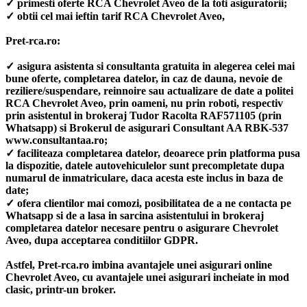
✓ primesti oferte RCA Chevrolet Aveo de la toti asiguratorii;
✓ obtii cel mai ieftin tarif RCA Chevrolet Aveo,
Pret-rca.ro:
✓ asigura asistenta si consultanta gratuita in alegerea celei mai
bune oferte, completarea datelor, in caz de dauna, nevoie de
reziliere/suspendare, reinnoire sau actualizare de date a politei
RCA Chevrolet Aveo, prin oameni, nu prin roboti, respectiv
prin asistentul in brokeraj Tudor Racolta RAF571105 (prin
Whatsapp) si Brokerul de asigurari Consultant AA RBK-537
www.consultantaa.ro;
✓ faciliteaza completarea datelor, deoarece prin platforma pusa
la dispozitie, datele autovehiculelor sunt precompletate dupa
numarul de inmatriculare, daca acesta este inclus in baza de
date;
✓ ofera clientilor mai comozi, posibilitatea de a ne contacta pe
Whatsapp si de a lasa in sarcina asistentului in brokeraj
completarea datelor necesare pentru o asigurare Chevrolet
Aveo, dupa acceptarea conditiilor GDPR.
Astfel, Pret-rca.ro imbina avantajele unei asigurari online
Chevrolet Aveo, cu avantajele unei asigurari incheiate in mod
clasic, printr-un broker.