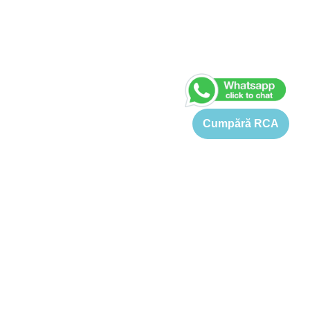
Cumpără RCA
Asigurare Chevrolet Cruze
Pretul pentru o asigurare Chevrolet Cruze este cuprins intre
833 si 4129 Lei. Tariful de referinta pentru o asigurare RCA
Chevrolet Cruze este 1389-4129 Lei (in functie de varsta