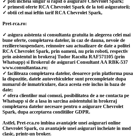
✓ poti incheia singur si rapid o asigurare Chevrolet Spark;
✓ primesti oferte RCA Chevrolet Spark de la toti asiguratorii;
✓ obtii cel mai ieftin tarif RCA Chevrolet Spark,
Pret-rca.ro:
✓ asigura asistenta si consultanta gratuita in alegerea celei mai
bune oferte, completarea datelor, in caz de dauna, nevoie de
reziliere/suspendare, reinnoire sau actualizare de date a politei
RCA Chevrolet Spark, prin oameni, nu prin roboti, respectiv
prin asistentul in brokeraj Tudor Racolta RAF571105 (prin
Whatsapp) si Brokerul de asigurari Consultant AA RBK-537
www.consultantaa.ro;
✓ faciliteaza completarea datelor, deoarece prin platforma pusa
la dispozitie, datele autovehiculelor sunt precompletate dupa
numarul de inmatriculare, daca acesta este inclus in baza de
date;
✓ ofera clientilor mai comozi, posibilitatea de a ne contacta pe
Whatsapp si de a lasa in sarcina asistentului in brokeraj
completarea datelor necesare pentru o asigurare Chevrolet
Spark, dupa acceptarea conditiilor GDPR.
Astfel, Pret-rca.ro imbina avantajele unei asigurari online
Chevrolet Spark, cu avantajele unei asigurari incheiate in mod
clasic, printr-un broker.