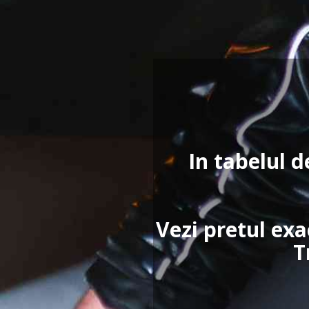
In tabelul d
Vezi pretul exa
T