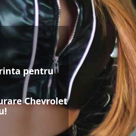
erinta pentru
gurare Chevrolet
u!