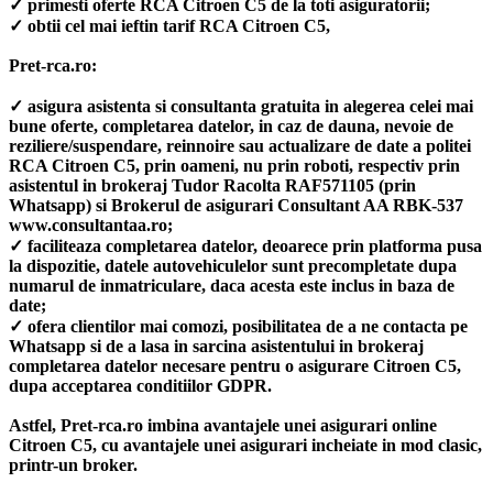
✓ primesti oferte RCA Citroen C5 de la toti asiguratorii;
✓ obtii cel mai ieftin tarif RCA Citroen C5,
Pret-rca.ro:
✓ asigura asistenta si consultanta gratuita in alegerea celei mai
bune oferte, completarea datelor, in caz de dauna, nevoie de
reziliere/suspendare, reinnoire sau actualizare de date a politei
RCA Citroen C5, prin oameni, nu prin roboti, respectiv prin
asistentul in brokeraj Tudor Racolta RAF571105 (prin
Whatsapp) si Brokerul de asigurari Consultant AA RBK-537
www.consultantaa.ro;
✓ faciliteaza completarea datelor, deoarece prin platforma pusa
la dispozitie, datele autovehiculelor sunt precompletate dupa
numarul de inmatriculare, daca acesta este inclus in baza de
date;
✓ ofera clientilor mai comozi, posibilitatea de a ne contacta pe
Whatsapp si de a lasa in sarcina asistentului in brokeraj
completarea datelor necesare pentru o asigurare Citroen C5,
dupa acceptarea conditiilor GDPR.
Astfel, Pret-rca.ro imbina avantajele unei asigurari online
Citroen C5, cu avantajele unei asigurari incheiate in mod clasic,
printr-un broker.