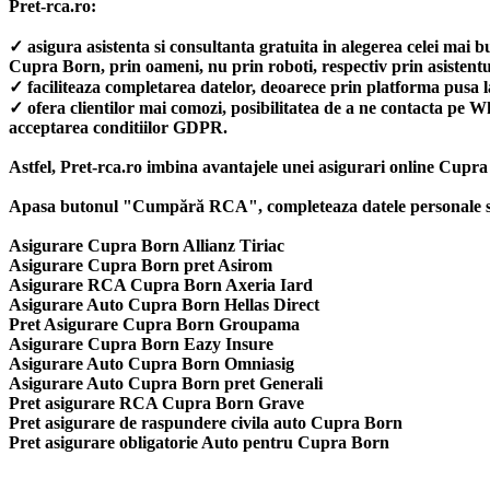
Pret-rca.ro:
✓ asigura asistenta si consultanta gratuita in alegerea celei mai 
Cupra Born, prin oameni, nu prin roboti, respectiv prin asist
✓ faciliteaza completarea datelor, deoarece prin platforma pusa l
✓ ofera clientilor mai comozi, posibilitatea de a ne contacta pe 
acceptarea conditiilor GDPR.
Astfel, Pret-rca.ro imbina avantajele unei asigurari online Cupra 
Apasa butonul "Cumpără RCA", completeaza datele personale si a
Asigurare Cupra Born Allianz Tiriac
Asigurare Cupra Born pret Asirom
Asigurare RCA Cupra Born Axeria Iard
Asigurare Auto Cupra Born Hellas Direct
Pret Asigurare Cupra Born Groupama
Asigurare Cupra Born Eazy Insure
Asigurare Auto Cupra Born Omniasig
Asigurare Auto Cupra Born pret Generali
Pret asigurare RCA Cupra Born Grave
Pret asigurare de raspundere civila auto Cupra Born
Pret asigurare obligatorie Auto pentru Cupra Born