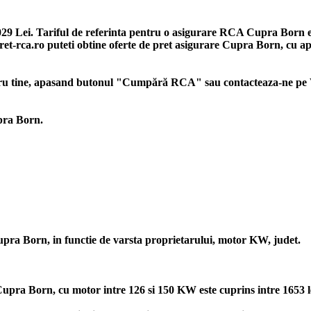
029 Lei. Tariful de referinta pentru o asigurare RCA Cupra Born es
n Pret-rca.ro puteti obtine oferte de pret asigurare Cupra Born, cu 
tru tine, apasand butonul "Cumpără RCA" sau contacteaza-ne pe W
upra Born.
upra Born, in functie de varsta proprietarului, motor KW, judet.
pra Born, cu motor intre 126 si 150 KW este cuprins intre 1653 lei 