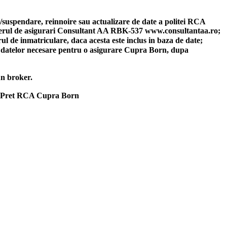
re/suspendare, reinnoire sau actualizare de date a politei RCA
okerul de asigurari Consultant AA RBK-537 www.consultantaa.ro;
l de inmatriculare, daca acesta este inclus in baza de date;
rea datelor necesare pentru o asigurare Cupra Born, dupa
un broker.
re. Pret RCA Cupra Born