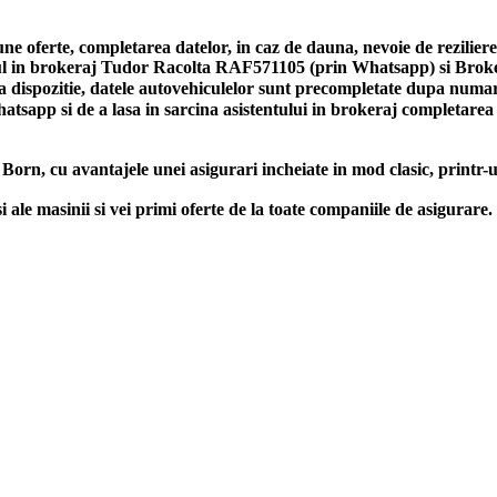
bune oferte, completarea datelor, in caz de dauna, nevoie de rezilie
entul in brokeraj Tudor Racolta RAF571105 (prin Whatsapp) si Br
a dispozitie, datele autovehiculelor sunt precompletate dupa numaru
Whatsapp si de a lasa in sarcina asistentului in brokeraj completa
Born, cu avantajele unei asigurari incheiate in mod clasic, printr-
le masinii si vei primi oferte de la toate companiile de asigura