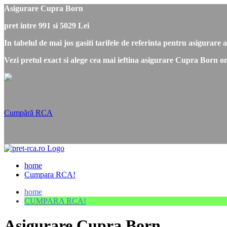
Asigurare Cupra Born
pret intre 991 si 5029 Lei
In tabelul de mai jos gasiti tarifele de referinta pentru asigurar
Vezi pretul exact si alege cea mai ieftina asigurare Cupra Born o
Cumpără RCA
home
Cumpara RCA!
home
CUMPARA RCA!
Asigurare Cupra Born