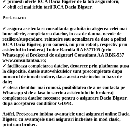
✓ primesti oferte RCA Dacia Bigster de la toti asiguratorii;
✓ obtii cel mai ieftin tarif RCA Dacia Bigster,
Pret-rca.ro:
✓ asigura asistenta si consultanta gratuita in alegerea celei mai
bune oferte, completarea datelor, in caz de dauna, nevoie de
reziliere/suspendare, reinnoire sau actualizare de date a politei
RCA Dacia Bigster, prin oameni, nu prin roboti, respectiv prin
asistentul in brokeraj Tudor Racolta RAF571105 (prin
Whatsapp) si Brokerul de asigurari Consultant AA RBK-537
www.consultantaa.ro;
✓ faciliteaza completarea datelor, deoarece prin platforma pusa
la dispozitie, datele autovehiculelor sunt precompletate dupa
numarul de inmatriculare, daca acesta este inclus in baza de
date;
✓ ofera clientilor mai comozi, posibilitatea de a ne contacta pe
Whatsapp si de a lasa in sarcina asistentului in brokeraj
completarea datelor necesare pentru o asigurare Dacia Bigster,
dupa acceptarea conditiilor GDPR.
Astfel, Pret-rca.ro imbina avantajele unei asigurari online Dacia
Bigster, cu avantajele unei asigurari incheiate in mod clasic,
printr-un broker.