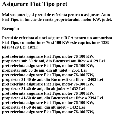
Asigurare Fiat Tipo pret
Mai sus puteti gasi pretul de referinta pentru o asigurare Auto
Fiat Tipo, in functie de varsta proprietarului, motor KW, judet.
Exemplu:
Pretul de referinta al unei asigurari RCA pentru un autoturism
Fiat Tipo, cu motor intre 76 si 100 KW este cuprins intre 1389
lei si 4129 Lei, astfel:
pret referinta asigurare Fiat Tipo, motor 76-100 KW,
proprietar sub 30 de ani, din Bucuresti sau Ilfov = 4129 Lei
pret referinta asigurare Fiat Tipo, motor 76-100 KW,
proprietar sub 30 de ani, din alt judet = 2551 Lei
pret referinta asigurare Fiat Tipo, motor 76-100 KW,
proprietar 31-40 de ani, din Bucuresti sau Ilfov = 2402 Lei
pret referinta asigurare Fiat Tipo, motor 76-100 KW,
proprietar 31-40 de ani, din alt judet = 1432 Lei
pret referinta asigurare Fiat Tipo, motor 76-100 KW,
proprietar 41-50 de ani, din Bucuresti sau Ilfov = 2394 Lei
pret referinta asigurare Fiat Tipo, motor 76-100 KW,
proprietar 41-50 de ani, din alt judet = 1432 Lei
pret referinta asigurare Fiat Tipo, motor 76-100 KW,