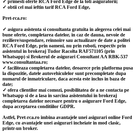
✓ primesti oferte RCA Ford Edge de la toti asiguratorii;
✓ obtii cel mai ieftin tarif RCA Ford Edge,
Pret-rca.ro:
✓ asigura asistenta si consultanta gratuita in alegerea celei mai
bune oferte, completarea datelor, in caz de dauna, nevoie de
reziliere/suspendare, reinnoire sau actualizare de date a politei
RCA Ford Edge, prin oameni, nu prin roboti, respectiv prin
asistentul in brokeraj Tudor Racolta RAF571105 (prin
Whatsapp) si Brokerul de asigurari Consultant AA RBK-537
www.consultantaa.ro;
✓ faciliteaza completarea datelor, deoarece prin platforma pusa
la dispozitie, datele autovehiculelor sunt precompletate dupa
numarul de inmatriculare, daca acesta este inclus in baza de
date;
✓ ofera clientilor mai comozi, posibilitatea de a ne contacta pe
Whatsapp si de a lasa in sarcina asistentului in brokeraj
completarea datelor necesare pentru o asigurare Ford Edge,
dupa acceptarea conditiilor GDPR.
Astfel, Pret-rca.ro imbina avantajele unei asigurari online Ford
Edge, cu avantajele unei asigurari incheiate in mod clasic,
printr-un broker.