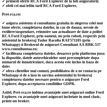
✓ primesti oferte RCA Ford Explorer de la toti asiguratorii;
✓ obtii cel mai ieftin tarif RCA Ford Explorer,
Pret-rca.ro:
✓ asigura asistenta si consultanta gratuita in alegerea celei mai
bune oferte, completarea datelor, in caz de dauna, nevoie de
reziliere/suspendare, reinnoire sau actualizare de date a politei
RCA Ford Explorer, prin oameni, nu prin roboti, respectiv prin
asistentul in brokeraj Tudor Racolta RAF571105 (prin
Whatsapp) si Brokerul de asigurari Consultant AA RBK-537
www.consultantaa.ro;
✓ faciliteaza completarea datelor, deoarece prin platforma pusa
la dispozitie, datele autovehiculelor sunt precompletate dupa
numarul de inmatriculare, daca acesta este inclus in baza de
date;
✓ ofera clientilor mai comozi, posibilitatea de a ne contacta pe
Whatsapp si de a lasa in sarcina asistentului in brokeraj
completarea datelor necesare pentru o asigurare Ford
Explorer, dupa acceptarea conditiilor GDPR.
Astfel, Pret-rca.ro imbina avantajele unei asigurari online Ford
Explorer, cu avantajele unei asigurari incheiate in mod clasic,
printr-un broker.