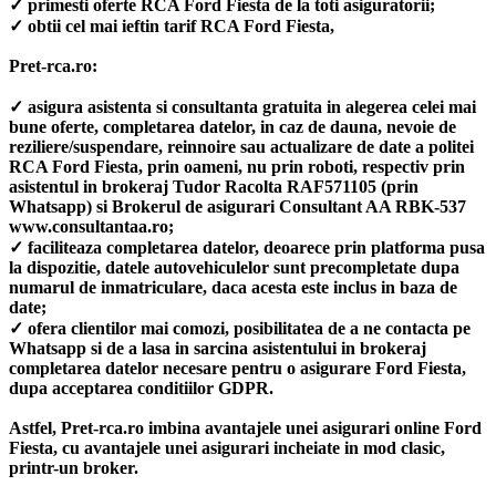
✓ primesti oferte RCA Ford Fiesta de la toti asiguratorii;
✓ obtii cel mai ieftin tarif RCA Ford Fiesta,
Pret-rca.ro:
✓ asigura asistenta si consultanta gratuita in alegerea celei mai
bune oferte, completarea datelor, in caz de dauna, nevoie de
reziliere/suspendare, reinnoire sau actualizare de date a politei
RCA Ford Fiesta, prin oameni, nu prin roboti, respectiv prin
asistentul in brokeraj Tudor Racolta RAF571105 (prin
Whatsapp) si Brokerul de asigurari Consultant AA RBK-537
www.consultantaa.ro;
✓ faciliteaza completarea datelor, deoarece prin platforma pusa
la dispozitie, datele autovehiculelor sunt precompletate dupa
numarul de inmatriculare, daca acesta este inclus in baza de
date;
✓ ofera clientilor mai comozi, posibilitatea de a ne contacta pe
Whatsapp si de a lasa in sarcina asistentului in brokeraj
completarea datelor necesare pentru o asigurare Ford Fiesta,
dupa acceptarea conditiilor GDPR.
Astfel, Pret-rca.ro imbina avantajele unei asigurari online Ford
Fiesta, cu avantajele unei asigurari incheiate in mod clasic,
printr-un broker.