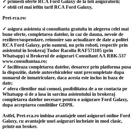
✓ primesti oferte RCA Ford Galaxy de la toti asiguratorii;
✓ obtii cel mai ieftin tarif RCA Ford Galaxy,
Pret-rca.ro:
✓ asigura asistenta si consultanta gratuita in alegerea celei mai
bune oferte, completarea datelor, in caz de dauna, nevoie de
reziliere/suspendare, reinnoire sau actualizare de date a politei
RCA Ford Galaxy, prin oameni, nu prin roboti, respectiv prin
asistentul in brokeraj Tudor Racolta RAF571105 (prin
Whatsapp) si Brokerul de asigurari Consultant AA RBK-537
www.consultantaa.ro;
✓ faciliteaza completarea datelor, deoarece prin platforma pusa
la dispozitie, datele autovehiculelor sunt precompletate dupa
numarul de inmatriculare, daca acesta este inclus in baza de
date;
✓ ofera clientilor mai comozi, posibilitatea de a ne contacta pe
Whatsapp si de a lasa in sarcina asistentului in brokeraj
completarea datelor necesare pentru o asigurare Ford Galaxy,
dupa acceptarea conditiilor GDPR.
Astfel, Pret-rca.ro imbina avantajele unei asigurari online Ford
Galaxy, cu avantajele unei asigurari incheiate in mod clasic,
printr-un broker.