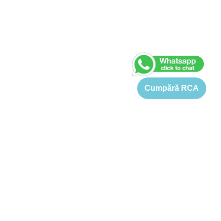
Cumpără RCA
Asigurare Ford Mondeo
Pretul pentru o asigurare Ford Mondeo este cuprins intre 833
si 4129 Lei. Tariful de referinta pentru o asigurare RCA Ford
Mondeo este 1389-4129 Lei (in functie de varsta soferului,