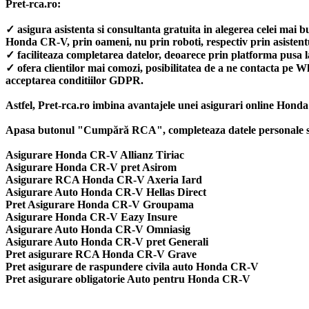
Pret-rca.ro:
✓ asigura asistenta si consultanta gratuita in alegerea celei mai 
Honda CR-V, prin oameni, nu prin roboti, respectiv prin asist
✓ faciliteaza completarea datelor, deoarece prin platforma pusa l
✓ ofera clientilor mai comozi, posibilitatea de a ne contacta pe 
acceptarea conditiilor GDPR.
Astfel, Pret-rca.ro imbina avantajele unei asigurari online Honda
Apasa butonul "Cumpără RCA", completeaza datele personale si a
Asigurare Honda CR-V Allianz Tiriac
Asigurare Honda CR-V pret Asirom
Asigurare RCA Honda CR-V Axeria Iard
Asigurare Auto Honda CR-V Hellas Direct
Pret Asigurare Honda CR-V Groupama
Asigurare Honda CR-V Eazy Insure
Asigurare Auto Honda CR-V Omniasig
Asigurare Auto Honda CR-V pret Generali
Pret asigurare RCA Honda CR-V Grave
Pret asigurare de raspundere civila auto Honda CR-V
Pret asigurare obligatorie Auto pentru Honda CR-V