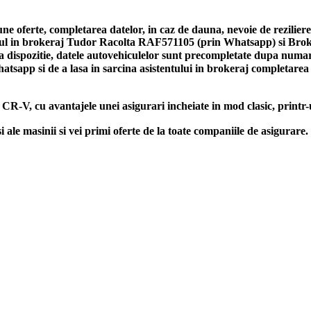
bune oferte, completarea datelor, in caz de dauna, nevoie de rezilie
entul in brokeraj Tudor Racolta RAF571105 (prin Whatsapp) si Br
a dispozitie, datele autovehiculelor sunt precompletate dupa numaru
Whatsapp si de a lasa in sarcina asistentului in brokeraj completa
 CR-V, cu avantajele unei asigurari incheiate in mod clasic, printr
le masinii si vei primi oferte de la toate companiile de asigur