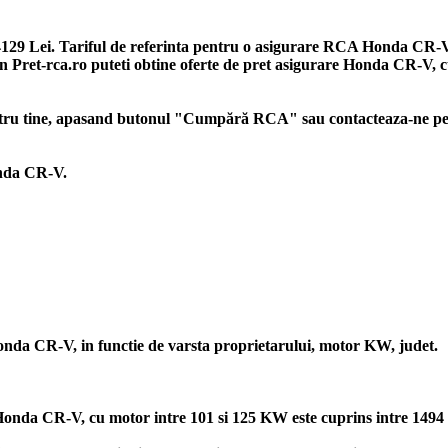
4129 Lei. Tariful de referinta pentru o asigurare RCA Honda CR-V 
 prin Pret-rca.ro puteti obtine oferte de pret asigurare Honda CR-V,
ntru tine, apasand butonul "Cumpără RCA" sau contacteaza-ne pe W
Honda CR-V.
Honda CR-V, in functie de varsta proprietarului, motor KW, judet.
nda CR-V, cu motor intre 101 si 125 KW este cuprins intre 1494 lei