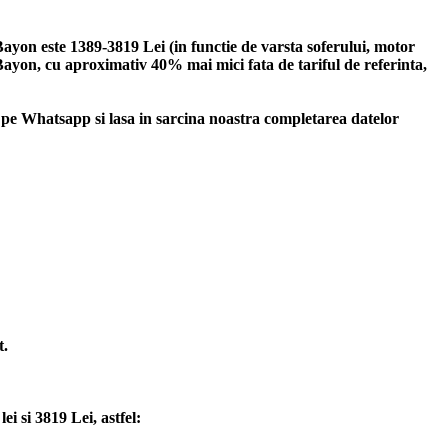
yon este 1389-3819 Lei (in functie de varsta soferului, motor
 Bayon, cu aproximativ 40% mai mici fata de tariful de referinta,
e Whatsapp si lasa in sarcina noastra completarea datelor
t.
 si 3819 Lei, astfel: