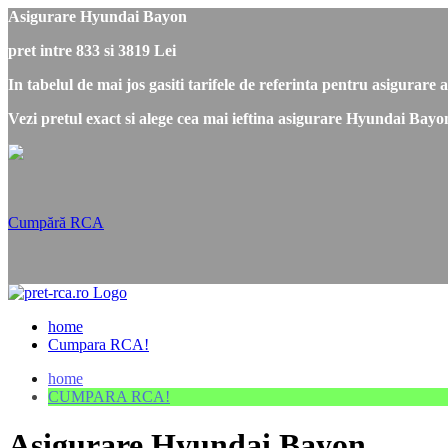
Asigurare Hyundai Bayon
pret intre 833 si 3819 Lei
In tabelul de mai jos gasiti tarifele de referinta pentru asigurar
Vezi pretul exact si alege cea mai ieftina asigurare Hyundai Bayo
Cumpără RCA
home
Cumpara RCA!
home
CUMPARA RCA!
Asigurare Hyundai Bayon