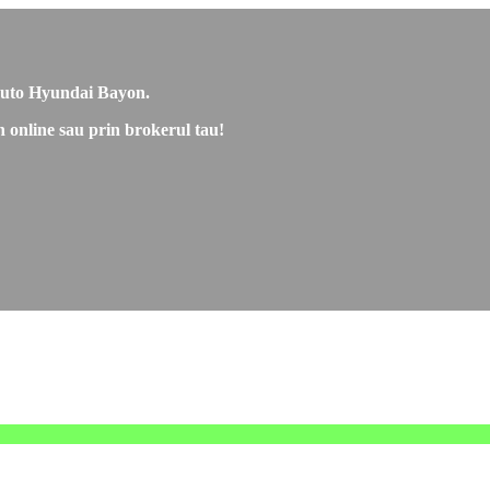
e auto Hyundai Bayon.
n online sau prin brokerul tau!