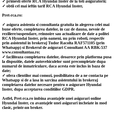
✓ primesti oferte RCA Hyundai Inster de la toti asiguratorii;
✓ obtii cel mai ieftin tarif RCA Hyundai Inster,
Pret-rca.ro:
✓ asigura asistenta si consultanta gratuita in alegerea celei mai
bune oferte, completarea datelor, in caz de dauna, nevoie de
reziliere/suspendare, reinnoire sau actualizare de date a politei
RCA Hyundai Inster, prin oameni, nu prin roboti, respectiv
prin asistentul in brokeraj Tudor Racolta RAF571105 (prin
Whatsapp) si Brokerul de asigurari Consultant AA RBK-537
www.consultantaa.ro;
✓ faciliteaza completarea datelor, deoarece prin platforma pusa
la dispozitie, datele autovehiculelor sunt precompletate dupa
numarul de inmatriculare, daca acesta este inclus in baza de
date;
✓ ofera clientilor mai comozi, posibilitatea de a ne contacta pe
Whatsapp si de a lasa in sarcina asistentului in brokeraj
completarea datelor necesare pentru o asigurare Hyundai
Inster, dupa acceptarea conditiilor GDPR.
Astfel, Pret-rca.ro imbina avantajele unei asigurari online
Hyundai Inster, cu avantajele unei asigurari incheiate in mod
clasic, printr-un broker.