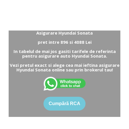
Asigurare Hyundai Sonata
pret intre 896 si 4088 Lei
In tabelul de mai jos gasiti tarifele de referinta
pentru asigurare auto Hyundai Sonata.
Vezi pretul exact si alege cea mai ieftina asigurare
Hyundai Sonata online sau prin brokerul tau!
Cumpără RCA