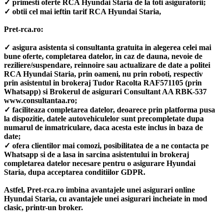
✓ primesti oferte RCA Hyundai Staria de la toti asiguratorii;
✓ obtii cel mai ieftin tarif RCA Hyundai Staria,
Pret-rca.ro:
✓ asigura asistenta si consultanta gratuita in alegerea celei mai
bune oferte, completarea datelor, in caz de dauna, nevoie de
reziliere/suspendare, reinnoire sau actualizare de date a politei
RCA Hyundai Staria, prin oameni, nu prin roboti, respectiv
prin asistentul in brokeraj Tudor Racolta RAF571105 (prin
Whatsapp) si Brokerul de asigurari Consultant AA RBK-537
www.consultantaa.ro;
✓ faciliteaza completarea datelor, deoarece prin platforma pusa
la dispozitie, datele autovehiculelor sunt precompletate dupa
numarul de inmatriculare, daca acesta este inclus in baza de
date;
✓ ofera clientilor mai comozi, posibilitatea de a ne contacta pe
Whatsapp si de a lasa in sarcina asistentului in brokeraj
completarea datelor necesare pentru o asigurare Hyundai
Staria, dupa acceptarea conditiilor GDPR.
Astfel, Pret-rca.ro imbina avantajele unei asigurari online
Hyundai Staria, cu avantajele unei asigurari incheiate in mod
clasic, printr-un broker.