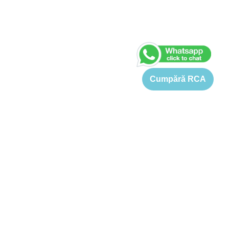
Cumpără RCA
Asigurare Hyundai
Pretul pentru o asigurare Hyundai este cuprins intre 673 si
5029 Lei. Tariful de referinta pentru o asigurare RCA Hyundai
este 1122-5029 Lei (in functie de varsta soferului, motor KW,
cai putere, capacitate cilindrica si localitate). Cu toate
acestea, prin Pret-rca.ro puteti obtine oferte de pret