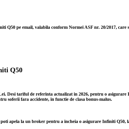
niti Q50
pe email, valabila conform Normei ASF nr. 20/2017, care st
niti Q50
i. Desi tariful de referinta actualizat in 2026, pentru o asigurare I
ru soferii fara accidente, in functie de clasa bonus-malus.
poti apela la un broker pentru a incheia o asigurare Infiniti Q50, l