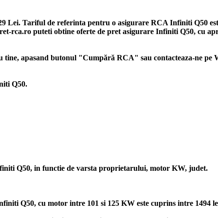
029 Lei. Tariful de referinta pentru o asigurare RCA Infiniti Q50 es
 Pret-rca.ro puteti obtine oferte de pret asigurare Infiniti Q50, cu a
ntru tine, apasand butonul "Cumpără RCA" sau contacteaza-ne pe W
niti Q50.
finiti Q50, in functie de varsta proprietarului, motor KW, judet.
initi Q50, cu motor intre 101 si 125 KW este cuprins intre 1494 lei 