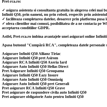
Pret-rca.ro:
✓ asigura asistenta si consultanta gratuita in alegerea celei mai 
Infiniti Q50, prin oameni, nu prin roboti, respectiv prin asis
✓ faciliteaza completarea datelor, deoarece prin platforma pusa l
✓ ofera clientilor mai comozi, posibilitatea de a ne contacta pe W
acceptarea conditiilor GDPR.
Astfel, Pret-rca.ro imbina avantajele unei asigurari online Infinit
Apasa butonul "Cumpără RCA", completeaza datele personale si ale
Asigurare Infiniti Q50 Allianz Tiriac
Asigurare Infiniti Q50 pret Asirom
Asigurare RCA Infiniti Q50 Axeria Iard
Asigurare Auto Infiniti Q50 Hellas Direct
Pret Asigurare Infiniti Q50 Groupama
Asigurare Infiniti Q50 Eazy Insure
Asigurare Auto Infiniti Q50 Omniasig
Asigurare Auto Infiniti Q50 pret Generali
Pret asigurare RCA Infiniti Q50 Grave
Pret asigurare de raspundere civila auto Infiniti Q50
Pret asigurare obligatorie Auto pentru Infiniti Q50