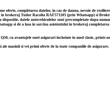
bune oferte, completarea datelor, in caz de dauna, nevoie de rezilie
tentul in brokeraj Tudor Racolta RAF571105 (prin Whatsapp) si Br
a dispozitie, datele autovehiculelor sunt precompletate dupa numaru
hatsapp si de a lasa in sarcina asistentului in brokeraj completare
i Q50, cu avantajele unei asigurari incheiate in mod clasic, printr-u
 masinii si vei primi oferte de la toate companiile de asigurare.