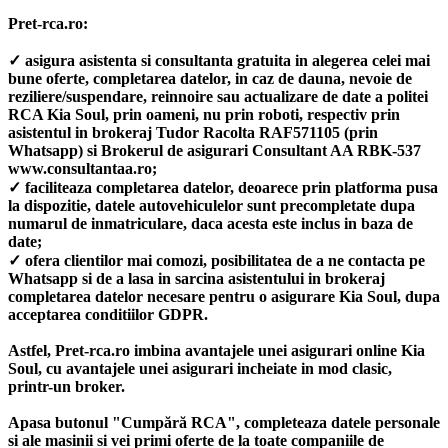
Pret-rca.ro:
✓ asigura asistenta si consultanta gratuita in alegerea celei mai
bune oferte, completarea datelor, in caz de dauna, nevoie de
reziliere/suspendare, reinnoire sau actualizare de date a politei
RCA Kia Soul, prin oameni, nu prin roboti, respectiv prin
asistentul in brokeraj Tudor Racolta RAF571105 (prin
Whatsapp) si Brokerul de asigurari Consultant AA RBK-537
www.consultantaa.ro;
✓ faciliteaza completarea datelor, deoarece prin platforma pusa
la dispozitie, datele autovehiculelor sunt precompletate dupa
numarul de inmatriculare, daca acesta este inclus in baza de
date;
✓ ofera clientilor mai comozi, posibilitatea de a ne contacta pe
Whatsapp si de a lasa in sarcina asistentului in brokeraj
completarea datelor necesare pentru o asigurare Kia Soul, dupa
acceptarea conditiilor GDPR.
Astfel, Pret-rca.ro imbina avantajele unei asigurari online Kia
Soul, cu avantajele unei asigurari incheiate in mod clasic,
printr-un broker.
Apasa butonul "Cumpără RCA", completeaza datele personale
si ale masinii si vei primi oferte de la toate companiile de