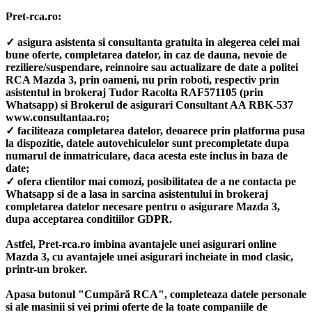
Pret-rca.ro:
✓ asigura asistenta si consultanta gratuita in alegerea celei mai
bune oferte, completarea datelor, in caz de dauna, nevoie de
reziliere/suspendare, reinnoire sau actualizare de date a politei
RCA Mazda 3, prin oameni, nu prin roboti, respectiv prin
asistentul in brokeraj Tudor Racolta RAF571105 (prin
Whatsapp) si Brokerul de asigurari Consultant AA RBK-537
www.consultantaa.ro;
✓ faciliteaza completarea datelor, deoarece prin platforma pusa
la dispozitie, datele autovehiculelor sunt precompletate dupa
numarul de inmatriculare, daca acesta este inclus in baza de
date;
✓ ofera clientilor mai comozi, posibilitatea de a ne contacta pe
Whatsapp si de a lasa in sarcina asistentului in brokeraj
completarea datelor necesare pentru o asigurare Mazda 3,
dupa acceptarea conditiilor GDPR.
Astfel, Pret-rca.ro imbina avantajele unei asigurari online
Mazda 3, cu avantajele unei asigurari incheiate in mod clasic,
printr-un broker.
Apasa butonul "Cumpără RCA", completeaza datele personale
si ale masinii si vei primi oferte de la toate companiile de