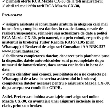
✓ primesti oferte RCA Mazda CX-30 de la toti asiguratorii;
✓ obtii cel mai ieftin tarif RCA Mazda CX-30,
Pret-rca.ro:
✓ asigura asistenta si consultanta gratuita in alegerea celei mai
bune oferte, completarea datelor, in caz de dauna, nevoie de
reziliere/suspendare, reinnoire sau actualizare de date a politei
RCA Mazda CX-30, prin oameni, nu prin roboti, respectiv prin
asistentul in brokeraj Tudor Racolta RAF571105 (prin
Whatsapp) si Brokerul de asigurari Consultant AA RBK-537
www.consultantaa.ro;
✓ faciliteaza completarea datelor, deoarece prin platforma pusa
la dispozitie, datele autovehiculelor sunt precompletate dupa
numarul de inmatriculare, daca acesta este inclus in baza de
date;
✓ ofera clientilor mai comozi, posibilitatea de a ne contacta pe
Whatsapp si de a lasa in sarcina asistentului in brokeraj
completarea datelor necesare pentru o asigurare Mazda CX-30,
dupa acceptarea conditiilor GDPR.
Astfel, Pret-rca.ro imbina avantajele unei asigurari online
Mazda CX-30, cu avantajele unei asigurari incheiate in mod
clasic, printr-un broker.