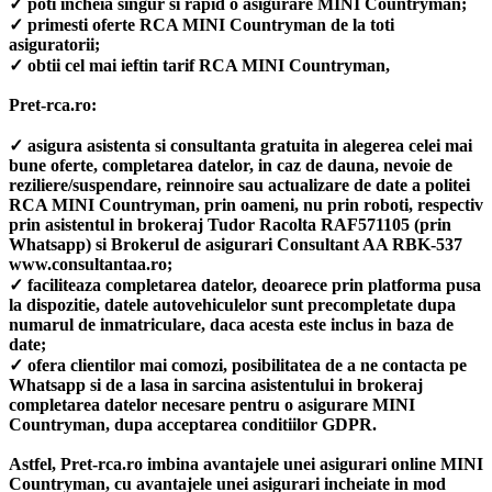
✓ poti incheia singur si rapid o asigurare MINI Countryman;
✓ primesti oferte RCA MINI Countryman de la toti
asiguratorii;
✓ obtii cel mai ieftin tarif RCA MINI Countryman,
Pret-rca.ro:
✓ asigura asistenta si consultanta gratuita in alegerea celei mai
bune oferte, completarea datelor, in caz de dauna, nevoie de
reziliere/suspendare, reinnoire sau actualizare de date a politei
RCA MINI Countryman, prin oameni, nu prin roboti, respectiv
prin asistentul in brokeraj Tudor Racolta RAF571105 (prin
Whatsapp) si Brokerul de asigurari Consultant AA RBK-537
www.consultantaa.ro;
✓ faciliteaza completarea datelor, deoarece prin platforma pusa
la dispozitie, datele autovehiculelor sunt precompletate dupa
numarul de inmatriculare, daca acesta este inclus in baza de
date;
✓ ofera clientilor mai comozi, posibilitatea de a ne contacta pe
Whatsapp si de a lasa in sarcina asistentului in brokeraj
completarea datelor necesare pentru o asigurare MINI
Countryman, dupa acceptarea conditiilor GDPR.
Astfel, Pret-rca.ro imbina avantajele unei asigurari online MINI
Countryman, cu avantajele unei asigurari incheiate in mod