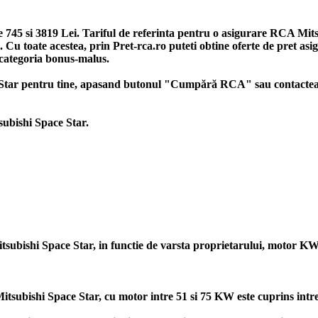
e 745 si 3819 Lei. Tariful de referinta pentru o asigurare RCA Mits
te). Cu toate acestea, prin Pret-rca.ro puteti obtine oferte de pret 
e categoria bonus-malus.
ce Star pentru tine, apasand butonul "Cumpără RCA" sau contacteaz
tsubishi Space Star.
itsubishi Space Star, in functie de varsta proprietarului, motor KW
subishi Space Star, cu motor intre 51 si 75 KW este cuprins intre 1