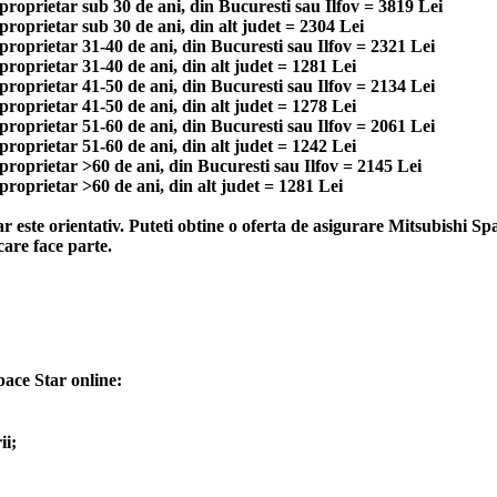
roprietar sub 30 de ani, din Bucuresti sau Ilfov = 3819 Lei
roprietar sub 30 de ani, din alt judet = 2304 Lei
roprietar 31-40 de ani, din Bucuresti sau Ilfov = 2321 Lei
roprietar 31-40 de ani, din alt judet = 1281 Lei
roprietar 41-50 de ani, din Bucuresti sau Ilfov = 2134 Lei
roprietar 41-50 de ani, din alt judet = 1278 Lei
roprietar 51-60 de ani, din Bucuresti sau Ilfov = 2061 Lei
roprietar 51-60 de ani, din alt judet = 1242 Lei
proprietar >60 de ani, din Bucuresti sau Ilfov = 2145 Lei
roprietar >60 de ani, din alt judet = 1281 Lei
 este orientativ. Puteti obtine o oferta de asigurare Mitsubishi S
care face parte.
ace Star online:
ii;