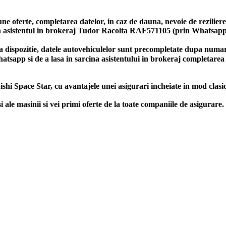
bune oferte, completarea datelor, in caz de dauna, nevoie de rezilie
prin asistentul in brokeraj Tudor Racolta RAF571105 (prin Whatsa
a dispozitie, datele autovehiculelor sunt precompletate dupa numaru
Whatsapp si de a lasa in sarcina asistentului in brokeraj completar
ishi Space Star, cu avantajele unei asigurari incheiate in mod clasi
e masinii si vei primi oferte de la toate companiile de asigurare