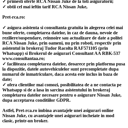
✓ primesti oferte RCA Nissan Juke de la toti asiguratorii;
✓ obtii cel mai ieftin tarif RCA Nissan Juke,
Pret-rca.ro:
✓ asigura asistenta si consultanta gratuita in alegerea celei mai
bune oferte, completarea datelor, in caz de dauna, nevoie de
reziliere/suspendare, reinnoire sau actualizare de date a politei
RCA Nissan Juke, prin oameni, nu prin roboti, respectiv prin
asistentul in brokeraj Tudor Racolta RAF571105 (prin
Whatsapp) si Brokerul de asigurari Consultant AA RBK-537
www.consultantaa.ro;
✓ faciliteaza completarea datelor, deoarece prin platforma pusa
la dispozitie, datele autovehiculelor sunt precompletate dupa
numarul de inmatriculare, daca acesta este inclus in baza de
date;
✓ ofera clientilor mai comozi, posibilitatea de a ne contacta pe
Whatsapp si de a lasa in sarcina asistentului in brokeraj
completarea datelor necesare pentru o asigurare Nissan Juke,
dupa acceptarea conditiilor GDPR.
Astfel, Pret-rca.ro imbina avantajele unei asigurari online
Nissan Juke, cu avantajele unei asigurari incheiate in mod
clasic, printr-un broker.