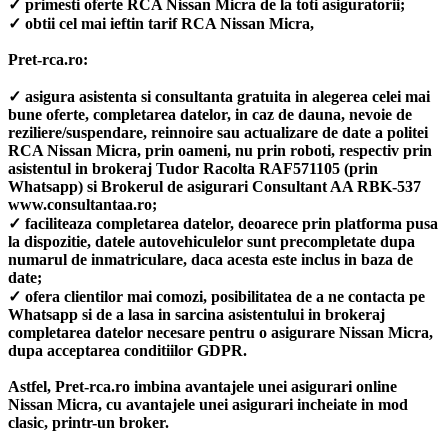
✓ primesti oferte RCA Nissan Micra de la toti asiguratorii;
✓ obtii cel mai ieftin tarif RCA Nissan Micra,
Pret-rca.ro:
✓ asigura asistenta si consultanta gratuita in alegerea celei mai
bune oferte, completarea datelor, in caz de dauna, nevoie de
reziliere/suspendare, reinnoire sau actualizare de date a politei
RCA Nissan Micra, prin oameni, nu prin roboti, respectiv prin
asistentul in brokeraj Tudor Racolta RAF571105 (prin
Whatsapp) si Brokerul de asigurari Consultant AA RBK-537
www.consultantaa.ro;
✓ faciliteaza completarea datelor, deoarece prin platforma pusa
la dispozitie, datele autovehiculelor sunt precompletate dupa
numarul de inmatriculare, daca acesta este inclus in baza de
date;
✓ ofera clientilor mai comozi, posibilitatea de a ne contacta pe
Whatsapp si de a lasa in sarcina asistentului in brokeraj
completarea datelor necesare pentru o asigurare Nissan Micra,
dupa acceptarea conditiilor GDPR.
Astfel, Pret-rca.ro imbina avantajele unei asigurari online
Nissan Micra, cu avantajele unei asigurari incheiate in mod
clasic, printr-un broker.