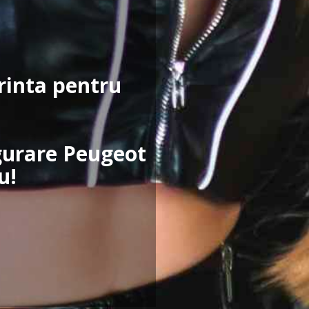
erinta pentru
igurare Peugeot
u!