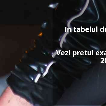
In tabelul d
Vezi pretul ex
2