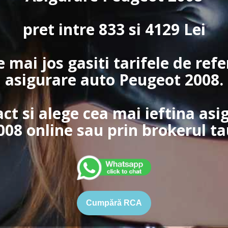
pret intre 833 si 4129 Lei
e mai jos gasiti tarifele de ref
asigurare auto Peugeot 2008.
act si alege cea mai ieftina as
008 online sau prin brokerul ta
Cumpără RCA