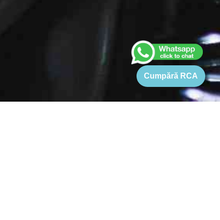
Cumpără RCA
Asigurare Peugeot 4008
Pretul pentru o asigurare Peugeot 4008 este cuprins intre 833
si 4129 Lei. Tariful de referinta pentru o asigurare RCA
Peugeot 4008 este 1389-4129 Lei (in functie de varsta
soferului, motor KW, cai putere, capacitate cilindrica si
localitate). Cu toate acestea, prin Pret-rca.ro puteti obtine