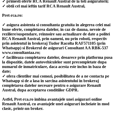
✓ primesti oferte RCA Renault Austral de la toti asiguratorii;
✓ obtii cel mai ieftin tarif RCA Renault Austral,
Pret-rca.ro:
✓ asigura asistenta si consultanta gratuita in alegerea celei mai
bune oferte, completarea datelor, in caz de dauna, nevoie de
reziliere/suspendare, reinnoire sau actualizare de date a politei
RCA Renault Austral, prin oameni, nu prin roboti, respectiv
prin asistentul in brokeraj Tudor Racolta RAF571105 (prin
Whatsapp) si Brokerul de asigurari Consultant AA RBK-537
www.consultantaa.ro;
✓ faciliteaza completarea datelor, deoarece prin platforma pusa
la dispozitie, datele autovehiculelor sunt precompletate dupa
numarul de inmatriculare, daca acesta este inclus in baza de
date;
✓ ofera clientilor mai comozi, posibilitatea de a ne contacta pe
Whatsapp si de a lasa in sarcina asistentului in brokeraj
completarea datelor necesare pentru o asigurare Renault
Austral, dupa acceptarea conditiilor GDPR.
Astfel, Pret-rca.ro imbina avantajele unei asigurari online
Renault Austral, cu avantajele unei asigurari incheiate in mod
clasic, printr-un broker.