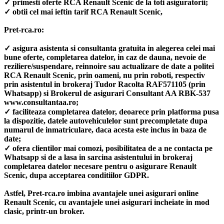
✓ primesti oferte RCA Renault Scenic de la toti asiguratorii;
✓ obtii cel mai ieftin tarif RCA Renault Scenic,
Pret-rca.ro:
✓ asigura asistenta si consultanta gratuita in alegerea celei mai
bune oferte, completarea datelor, in caz de dauna, nevoie de
reziliere/suspendare, reinnoire sau actualizare de date a politei
RCA Renault Scenic, prin oameni, nu prin roboti, respectiv
prin asistentul in brokeraj Tudor Racolta RAF571105 (prin
Whatsapp) si Brokerul de asigurari Consultant AA RBK-537
www.consultantaa.ro;
✓ faciliteaza completarea datelor, deoarece prin platforma pusa
la dispozitie, datele autovehiculelor sunt precompletate dupa
numarul de inmatriculare, daca acesta este inclus in baza de
date;
✓ ofera clientilor mai comozi, posibilitatea de a ne contacta pe
Whatsapp si de a lasa in sarcina asistentului in brokeraj
completarea datelor necesare pentru o asigurare Renault
Scenic, dupa acceptarea conditiilor GDPR.
Astfel, Pret-rca.ro imbina avantajele unei asigurari online
Renault Scenic, cu avantajele unei asigurari incheiate in mod
clasic, printr-un broker.