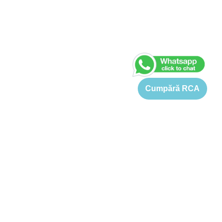
Cumpără RCA
Asigurare Renault Taliant
Pretul pentru o asigurare Renault Taliant este cuprins intre
833 si 4129 Lei. Tariful de referinta pentru o asigurare RCA
Renault Taliant este 1389-4129 Lei (in functie de varsta