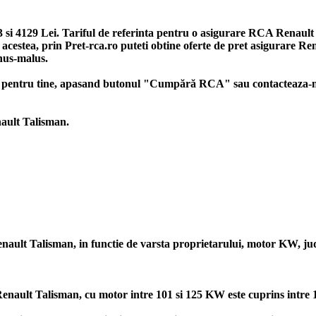
 si 4129 Lei. Tariful de referinta pentru o asigurare RCA Renault T
te acestea, prin Pret-rca.ro puteti obtine oferte de pret asigurare 
onus-malus.
an pentru tine, apasand butonul "Cumpără RCA" sau contacteaza-ne
nault Talisman.
enault Talisman, in functie de varsta proprietarului, motor KW, ju
nault Talisman, cu motor intre 101 si 125 KW este cuprins intre 149