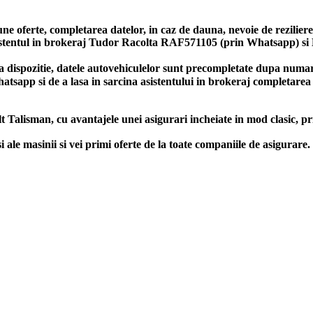
bune oferte, completarea datelor, in caz de dauna, nevoie de rezilie
asistentul in brokeraj Tudor Racolta RAF571105 (prin Whatsapp) 
a dispozitie, datele autovehiculelor sunt precompletate dupa numaru
Whatsapp si de a lasa in sarcina asistentului in brokeraj completar
t Talisman, cu avantajele unei asigurari incheiate in mod clasic, p
e masinii si vei primi oferte de la toate companiile de asigurar