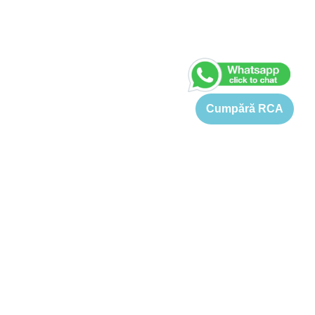
Cumpără RCA
Asigurare Seat Altea
Pretul pentru o asigurare Seat Altea este cuprins intre 833 si
4129 Lei. Tariful de referinta pentru o asigurare RCA Seat
Altea este 1389-4129 Lei (in functie de varsta soferului, motor
KW, cai putere, capacitate cilindrica si localitate). Cu toate
acestea, prin Pret-rca.ro puteti obtine oferte de pret