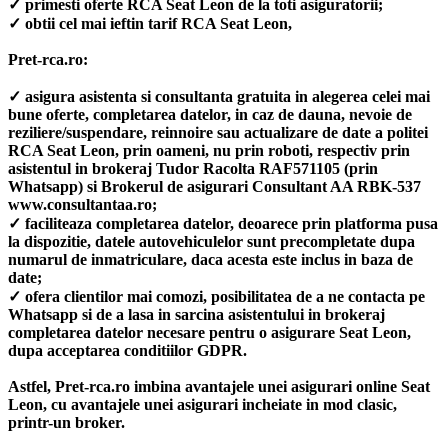
✓ primesti oferte RCA Seat Leon de la toti asiguratorii;
✓ obtii cel mai ieftin tarif RCA Seat Leon,
Pret-rca.ro:
✓ asigura asistenta si consultanta gratuita in alegerea celei mai
bune oferte, completarea datelor, in caz de dauna, nevoie de
reziliere/suspendare, reinnoire sau actualizare de date a politei
RCA Seat Leon, prin oameni, nu prin roboti, respectiv prin
asistentul in brokeraj Tudor Racolta RAF571105 (prin
Whatsapp) si Brokerul de asigurari Consultant AA RBK-537
www.consultantaa.ro;
✓ faciliteaza completarea datelor, deoarece prin platforma pusa
la dispozitie, datele autovehiculelor sunt precompletate dupa
numarul de inmatriculare, daca acesta este inclus in baza de
date;
✓ ofera clientilor mai comozi, posibilitatea de a ne contacta pe
Whatsapp si de a lasa in sarcina asistentului in brokeraj
completarea datelor necesare pentru o asigurare Seat Leon,
dupa acceptarea conditiilor GDPR.
Astfel, Pret-rca.ro imbina avantajele unei asigurari online Seat
Leon, cu avantajele unei asigurari incheiate in mod clasic,
printr-un broker.