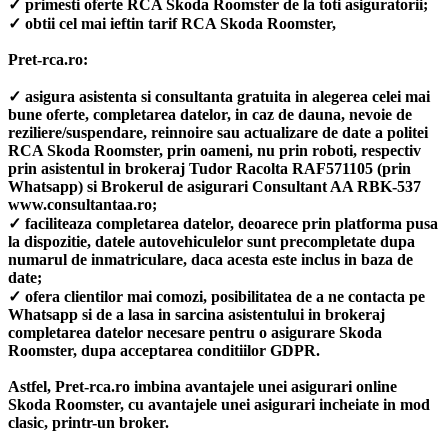
✓ primesti oferte RCA Skoda Roomster de la toti asiguratorii;
✓ obtii cel mai ieftin tarif RCA Skoda Roomster,
Pret-rca.ro:
✓ asigura asistenta si consultanta gratuita in alegerea celei mai
bune oferte, completarea datelor, in caz de dauna, nevoie de
reziliere/suspendare, reinnoire sau actualizare de date a politei
RCA Skoda Roomster, prin oameni, nu prin roboti, respectiv
prin asistentul in brokeraj Tudor Racolta RAF571105 (prin
Whatsapp) si Brokerul de asigurari Consultant AA RBK-537
www.consultantaa.ro;
✓ faciliteaza completarea datelor, deoarece prin platforma pusa
la dispozitie, datele autovehiculelor sunt precompletate dupa
numarul de inmatriculare, daca acesta este inclus in baza de
date;
✓ ofera clientilor mai comozi, posibilitatea de a ne contacta pe
Whatsapp si de a lasa in sarcina asistentului in brokeraj
completarea datelor necesare pentru o asigurare Skoda
Roomster, dupa acceptarea conditiilor GDPR.
Astfel, Pret-rca.ro imbina avantajele unei asigurari online
Skoda Roomster, cu avantajele unei asigurari incheiate in mod
clasic, printr-un broker.