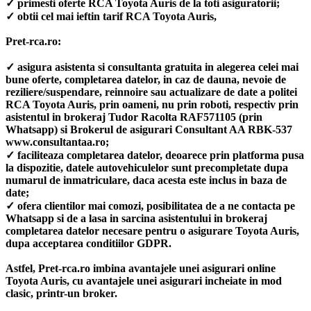
✓ primesti oferte RCA Toyota Auris de la toti asiguratorii;
✓ obtii cel mai ieftin tarif RCA Toyota Auris,
Pret-rca.ro:
✓ asigura asistenta si consultanta gratuita in alegerea celei mai
bune oferte, completarea datelor, in caz de dauna, nevoie de
reziliere/suspendare, reinnoire sau actualizare de date a politei
RCA Toyota Auris, prin oameni, nu prin roboti, respectiv prin
asistentul in brokeraj Tudor Racolta RAF571105 (prin
Whatsapp) si Brokerul de asigurari Consultant AA RBK-537
www.consultantaa.ro;
✓ faciliteaza completarea datelor, deoarece prin platforma pusa
la dispozitie, datele autovehiculelor sunt precompletate dupa
numarul de inmatriculare, daca acesta este inclus in baza de
date;
✓ ofera clientilor mai comozi, posibilitatea de a ne contacta pe
Whatsapp si de a lasa in sarcina asistentului in brokeraj
completarea datelor necesare pentru o asigurare Toyota Auris,
dupa acceptarea conditiilor GDPR.
Astfel, Pret-rca.ro imbina avantajele unei asigurari online
Toyota Auris, cu avantajele unei asigurari incheiate in mod
clasic, printr-un broker.