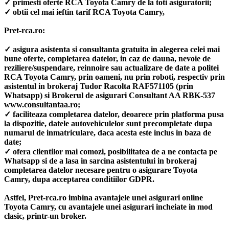
✓ primesti oferte RCA Toyota Camry de la toti asiguratorii;
✓ obtii cel mai ieftin tarif RCA Toyota Camry,
Pret-rca.ro:
✓ asigura asistenta si consultanta gratuita in alegerea celei mai
bune oferte, completarea datelor, in caz de dauna, nevoie de
reziliere/suspendare, reinnoire sau actualizare de date a politei
RCA Toyota Camry, prin oameni, nu prin roboti, respectiv prin
asistentul in brokeraj Tudor Racolta RAF571105 (prin
Whatsapp) si Brokerul de asigurari Consultant AA RBK-537
www.consultantaa.ro;
✓ faciliteaza completarea datelor, deoarece prin platforma pusa
la dispozitie, datele autovehiculelor sunt precompletate dupa
numarul de inmatriculare, daca acesta este inclus in baza de
date;
✓ ofera clientilor mai comozi, posibilitatea de a ne contacta pe
Whatsapp si de a lasa in sarcina asistentului in brokeraj
completarea datelor necesare pentru o asigurare Toyota
Camry, dupa acceptarea conditiilor GDPR.
Astfel, Pret-rca.ro imbina avantajele unei asigurari online
Toyota Camry, cu avantajele unei asigurari incheiate in mod
clasic, printr-un broker.