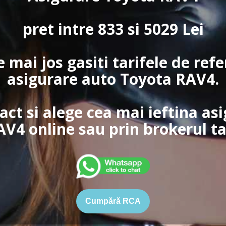
pret intre 833 si 5029 Lei
e mai jos gasiti tarifele de ref
asigurare auto Toyota RAV4.
xact si alege cea mai ieftina as
AV4 online sau prin brokerul ta
Cumpără RCA