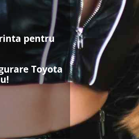
erinta pentru
igurare Toyota
u!