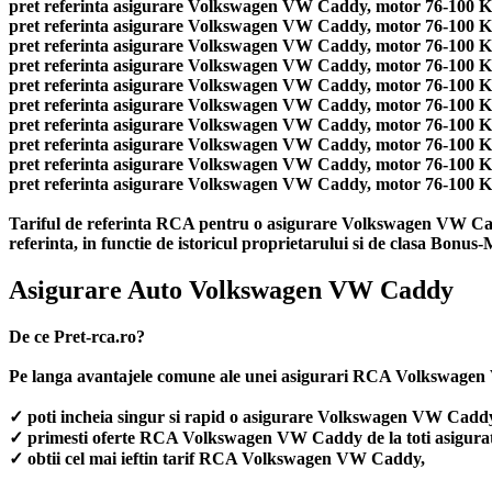
pret referinta asigurare Volkswagen VW Caddy, motor 76-100 KW,
pret referinta asigurare Volkswagen VW Caddy, motor 76-100 KW,
pret referinta asigurare Volkswagen VW Caddy, motor 76-100 KW,
pret referinta asigurare Volkswagen VW Caddy, motor 76-100 KW,
pret referinta asigurare Volkswagen VW Caddy, motor 76-100 KW,
pret referinta asigurare Volkswagen VW Caddy, motor 76-100 KW,
pret referinta asigurare Volkswagen VW Caddy, motor 76-100 KW,
pret referinta asigurare Volkswagen VW Caddy, motor 76-100 KW,
pret referinta asigurare Volkswagen VW Caddy, motor 76-100 KW,
pret referinta asigurare Volkswagen VW Caddy, motor 76-100 KW,
Tariful de referinta RCA pentru o asigurare Volkswagen VW Cad
referinta, in functie de istoricul proprietarului si de clasa Bonus-
Asigurare Auto Volkswagen VW Caddy
De ce Pret-rca.ro?
Pe langa avantajele comune ale unei asigurari RCA Volkswage
✓ poti incheia singur si rapid o asigurare Volkswagen VW Cadd
✓ primesti oferte RCA Volkswagen VW Caddy de la toti asigurat
✓ obtii cel mai ieftin tarif RCA Volkswagen VW Caddy,