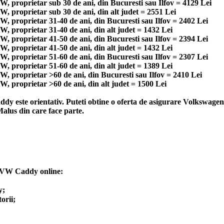
 proprietar sub 30 de ani, din Bucuresti sau Ilfov = 4129 Lei
 proprietar sub 30 de ani, din alt judet = 2551 Lei
 proprietar 31-40 de ani, din Bucuresti sau Ilfov = 2402 Lei
 proprietar 31-40 de ani, din alt judet = 1432 Lei
 proprietar 41-50 de ani, din Bucuresti sau Ilfov = 2394 Lei
 proprietar 41-50 de ani, din alt judet = 1432 Lei
 proprietar 51-60 de ani, din Bucuresti sau Ilfov = 2307 Lei
 proprietar 51-60 de ani, din alt judet = 1389 Lei
 proprietar >60 de ani, din Bucuresti sau Ilfov = 2410 Lei
 proprietar >60 de ani, din alt judet = 1500 Lei
dy este orientativ. Puteti obtine o oferta de asigurare Volkswag
Malus din care face parte.
n VW Caddy online:
y;
orii;