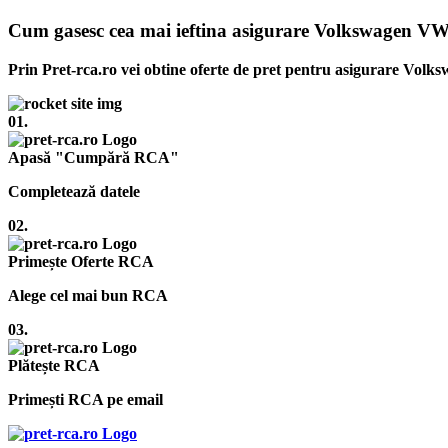
Cum gasesc cea mai ieftina asigurare Volkswagen 
Prin Pret-rca.ro vei obtine oferte de pret pentru asigurare Vol
01.
Apasă "Cumpără RCA"
Completează datele
02.
Primește Oferte RCA
Alege cel mai bun RCA
03.
Plătește RCA
Primești RCA pe email