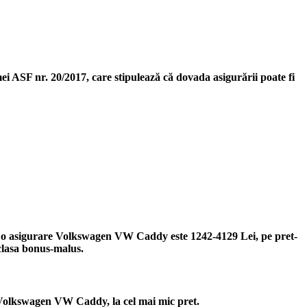
i ASF nr. 20/2017, care stipulează că dovada asigurării poate fi
ru o asigurare Volkswagen VW Caddy este 1242-4129 Lei, pe pret-
 clasa bonus-malus.
 Volkswagen VW Caddy, la cel mai mic pret.