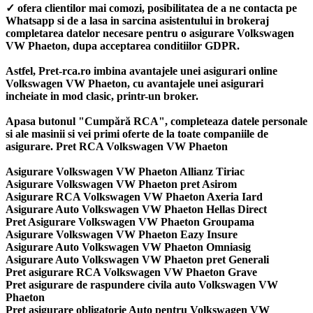
✓ ofera clientilor mai comozi, posibilitatea de a ne contacta pe
Whatsapp si de a lasa in sarcina asistentului in brokeraj
completarea datelor necesare pentru o asigurare Volkswagen
VW Phaeton, dupa acceptarea conditiilor GDPR.
Astfel, Pret-rca.ro imbina avantajele unei asigurari online
Volkswagen VW Phaeton, cu avantajele unei asigurari
incheiate in mod clasic, printr-un broker.
Apasa butonul "Cumpără RCA", completeaza datele personale
si ale masinii si vei primi oferte de la toate companiile de
asigurare. Pret RCA Volkswagen VW Phaeton
Asigurare Volkswagen VW Phaeton Allianz Tiriac
Asigurare Volkswagen VW Phaeton pret Asirom
Asigurare RCA Volkswagen VW Phaeton Axeria Iard
Asigurare Auto Volkswagen VW Phaeton Hellas Direct
Pret Asigurare Volkswagen VW Phaeton Groupama
Asigurare Volkswagen VW Phaeton Eazy Insure
Asigurare Auto Volkswagen VW Phaeton Omniasig
Asigurare Auto Volkswagen VW Phaeton pret Generali
Pret asigurare RCA Volkswagen VW Phaeton Grave
Pret asigurare de raspundere civila auto Volkswagen VW
Phaeton
Pret asigurare obligatorie Auto pentru Volkswagen VW