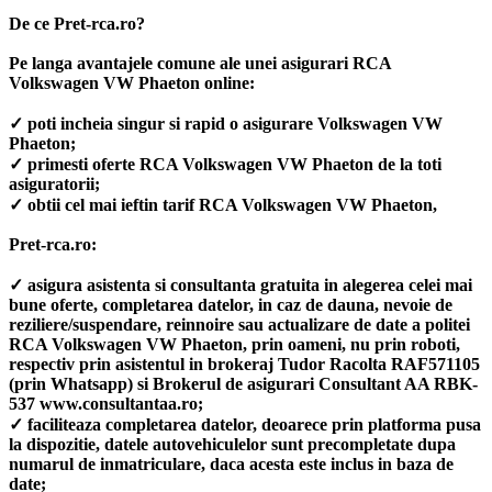
De ce Pret-rca.ro?
Pe langa avantajele comune ale unei asigurari RCA
Volkswagen VW Phaeton online:
✓ poti incheia singur si rapid o asigurare Volkswagen VW
Phaeton;
✓ primesti oferte RCA Volkswagen VW Phaeton de la toti
asiguratorii;
✓ obtii cel mai ieftin tarif RCA Volkswagen VW Phaeton,
Pret-rca.ro:
✓ asigura asistenta si consultanta gratuita in alegerea celei mai
bune oferte, completarea datelor, in caz de dauna, nevoie de
reziliere/suspendare, reinnoire sau actualizare de date a politei
RCA Volkswagen VW Phaeton, prin oameni, nu prin roboti,
respectiv prin asistentul in brokeraj Tudor Racolta RAF571105
(prin Whatsapp) si Brokerul de asigurari Consultant AA RBK-
537 www.consultantaa.ro;
✓ faciliteaza completarea datelor, deoarece prin platforma pusa
la dispozitie, datele autovehiculelor sunt precompletate dupa
numarul de inmatriculare, daca acesta este inclus in baza de
date;