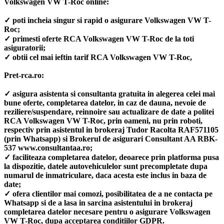
Volkswagen VW T-Roc online:
✓ poti incheia singur si rapid o asigurare Volkswagen VW T-
Roc;
✓ primesti oferte RCA Volkswagen VW T-Roc de la toti
asiguratorii;
✓ obtii cel mai ieftin tarif RCA Volkswagen VW T-Roc,
Pret-rca.ro:
✓ asigura asistenta si consultanta gratuita in alegerea celei mai
bune oferte, completarea datelor, in caz de dauna, nevoie de
reziliere/suspendare, reinnoire sau actualizare de date a politei
RCA Volkswagen VW T-Roc, prin oameni, nu prin roboti,
respectiv prin asistentul in brokeraj Tudor Racolta RAF571105
(prin Whatsapp) si Brokerul de asigurari Consultant AA RBK-
537 www.consultantaa.ro;
✓ faciliteaza completarea datelor, deoarece prin platforma pusa
la dispozitie, datele autovehiculelor sunt precompletate dupa
numarul de inmatriculare, daca acesta este inclus in baza de
date;
✓ ofera clientilor mai comozi, posibilitatea de a ne contacta pe
Whatsapp si de a lasa in sarcina asistentului in brokeraj
completarea datelor necesare pentru o asigurare Volkswagen
VW T-Roc, dupa acceptarea conditiilor GDPR.